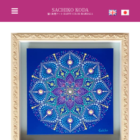
内
SACHIKO KODA
容
描く瞑想アート HAPPY COLOR MANDALA
を
ス
キ
ッ
プ