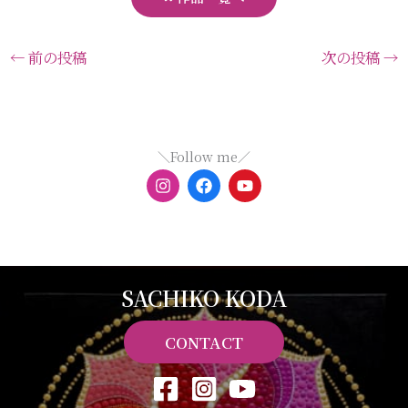
←
前の投稿
次の投稿
→
＼Follow me／
I
F
Y
n
a
o
s
c
u
t
e
t
a
b
u
g
o
b
r
o
e
a
k
SACHIKO KODA
m
CONTACT