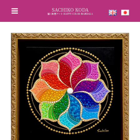
内
SACHIKO KODA
容
描く瞑想アート HAPPY COLOR MANDALA
を
ス
キ
ッ
プ