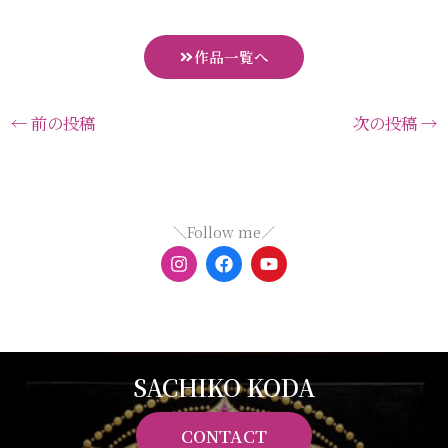
作品一覧へ
←
前の投稿
次の投稿
→
＼Follow me／
I
F
Y
n
a
o
s
c
u
t
e
t
a
b
u
g
o
b
r
o
e
a
k
SACHIKO KODA
m
CONTACT